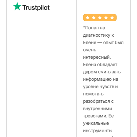
«Работа с Леной
всегда проходит
мягко и оставляет
чувство
“Попал на
наполненности.
диагностику к
Каждый сеанс
Елене — опыт был
раскрывает новые
очень
слои и помогает
интересный.
находить важные
Елена обладает
ответы.
даром считывать
Укрепляется связь
информацию на
с интуицией,
уровне чувств и
ощущается рост
помогать
вибраций. Даже
разобраться с
при временных
внутренними
откатах осознание
тревогами. Ее
и выход из них
уникальные
становятся более
инструменты