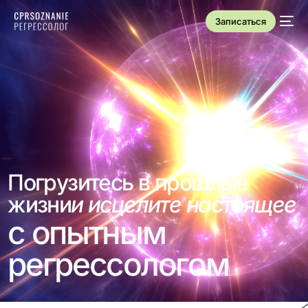
Записаться
П
о
г
р
у
з
и
т
е
с
ь
в
п
р
о
ш
л
ы
е
ж
и
з
н
и
и
и
с
ц
е
л
и
т
е
н
а
с
т
о
я
щ
е
е
с
о
п
ы
т
н
ы
м
р
е
г
р
е
с
с
о
л
о
г
о
м